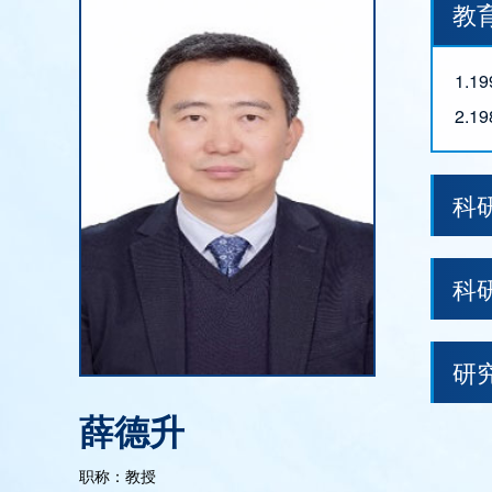
教
1.
2.
科
科
研
薛德升
职称：教授