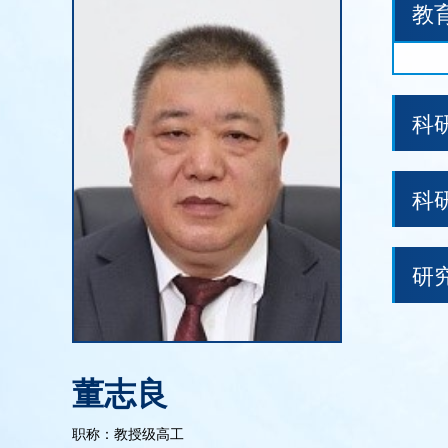
教
科
科
研
董志良
职称：教授级高工