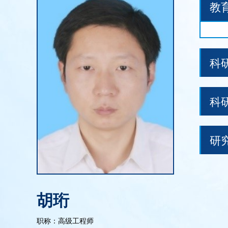
教
科
科
研
胡珩
职称：高级工程师