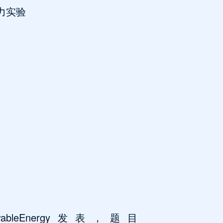
力实验
bleEnergy发表，题目