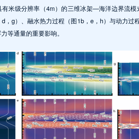
具有米级分辨率（4m）的三维冰架—海洋边界流模
d，g）、融水热力过程（图1b，e，h）与动力过程
浮力等通量的重要影响。