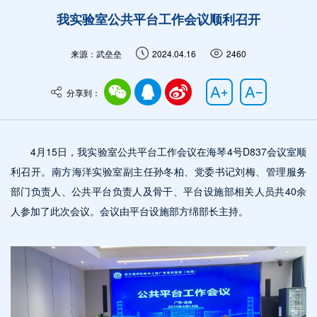
我实验室公共平台工作会议顺利召开
来源：武垒垒
2024.04.16
2460
分享到：
4月15日，我实验室公共平台工作会议在海琴4号D837会议室顺
利召开。南方海洋实验室副主任孙冬柏、党委书记刘梅、管理服务
部门负责人、公共平台负责人及骨干、平台设施部相关人员共40余
人参加了此次会议。会议由平台设施部方绵部长主持。