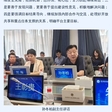
是要善于发现问题，更要善于提出建设性意见，积极地解决问题；
四是要强调目标结果导向，继续加强内部合作与交流，处理好开放
共享和重点任务支撑的关系，明确平台主要目标。
孙冬柏副主任讲话