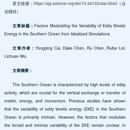
原文链接：
https://spj.science.org/doi/10.34133/olar.0042
（点
击跳转）
文章标题：
Factors Modulating the Variability of Eddy Kinetic
Energy in the Southern Ocean from Idealized Simulations
文章作者：
Yongqing Cai, Dake Chen, Ru Chen, Ruibo Lei,
Lichuan Wu.
文章摘要：
The Southern Ocean is characterized by high levels of eddy
activity, which are crucial for the vertical exchange or transfer of
matter, energy, and momentum. Previous studies have shown
that the variability of eddy kinetic energy (EKE) in the Southern
Ocean is primarily intrinsic. However, the factors that modulate
the forced and intrinsic variability of the EKE remain unclear. In