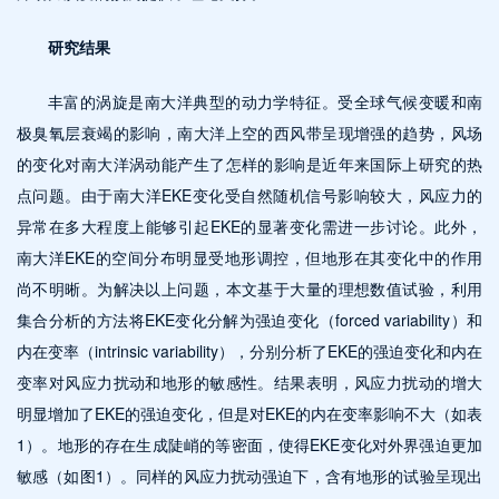
研究结果
丰富的涡旋是南大洋典型的动力学特征。受全球气候变暖和南
极臭氧层衰竭的影响，南大洋上空的西风带呈现增强的趋势，风场
的变化对南大洋涡动能产生了怎样的影响是近年来国际上研究的热
点问题。由于南大洋EKE变化受自然随机信号影响较大，风应力的
异常在多大程度上能够引起EKE的显著变化需进一步讨论。此外，
南大洋EKE的空间分布明显受地形调控，但地形在其变化中的作用
尚不明晰。为解决以上问题，本文基于大量的理想数值试验，利用
集合分析的方法将EKE变化分解为强迫变化（forced variability）和
内在变率（intrinsic variability），分别分析了EKE的强迫变化和内在
变率对风应力扰动和地形的敏感性。结果表明，风应力扰动的增大
明显增加了EKE的强迫变化，但是对EKE的内在变率影响不大（如表
1）。地形的存在生成陡峭的等密面，使得EKE变化对外界强迫更加
敏感（如图1）。同样的风应力扰动强迫下，含有地形的试验呈现出