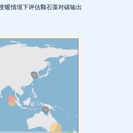
变暖情境下评估颗石藻对碳输出