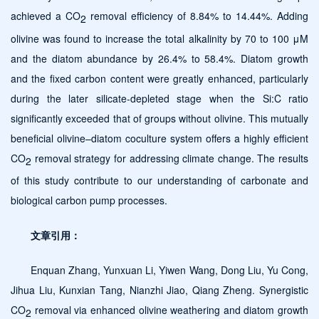
achieved a CO
removal efficiency of 8.84% to 14.44%. Adding
2
olivine was found to increase the total alkalinity by 70 to 100 μM
and the diatom abundance by 26.4% to 58.4%. Diatom growth
and the fixed carbon content were greatly enhanced, particularly
during the later silicate-depleted stage when the Si:C ratio
significantly exceeded that of groups without olivine. This mutually
beneficial olivine–diatom coculture system offers a highly efficient
CO
removal strategy for addressing climate change. The results
2
of this study contribute to our understanding of carbonate and
biological carbon pump processes.
文章引用：
Enquan Zhang, Yunxuan Li, Yiwen Wang, Dong Liu, Yu Cong,
Jihua Liu, Kunxian Tang, Nianzhi Jiao, Qiang Zheng. Synergistic
CO
removal via enhanced olivine weathering and diatom growth
2