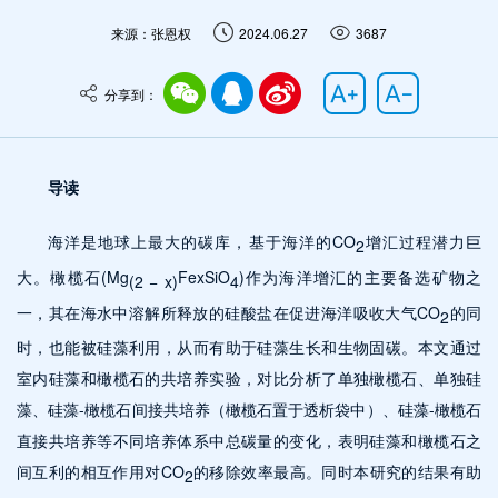
来源：张恩权
2024.06.27
3687
分享到：
导读
海洋是地球上最大的碳库，基于海洋的CO
增汇过程潜力巨
2
大。橄榄石(Mg
FexSiO
)作为海洋增汇的主要备选矿物之
(2 − x)
4
一，其在海水中溶解所释放的硅酸盐在促进海洋吸收大气CO
的同
2
时，也能被硅藻利用，从而有助于硅藻生长和生物固碳。本文通过
室内硅藻和橄榄石的共培养实验，对比分析了单独橄榄石、单独硅
藻、硅藻-橄榄石间接共培养（橄榄石置于透析袋中）、硅藻-橄榄石
直接共培养等不同培养体系中总碳量的变化，表明硅藻和橄榄石之
间互利的相互作用对CO
的移除效率最高。同时本研究的结果有助
2