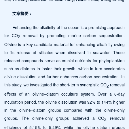
文章摘要：
Enhancing the alkalinity of the ocean is a promising approach
for CO
removal by promoting marine carbon sequestration.
2
Olivine is a key candidate material for enhancing alkalinity owing
to its release of silicates when dissolved in seawater. These
released compounds serve as crucial nutrients for phytoplankton
such as diatoms to foster their growth, which in turn accelerates
olivine dissolution and further enhances carbon sequestration. In
this study, we investigated the short-term synergistic CO
removal
2
effects of an olivine–diatom coculture system. Over a 6-day
incubation period, the olivine dissolution was 92% to 144% higher
in the olivine–diatom groups compared with the olivine-only
groups. The olivine-only groups achieved a CO
removal
2
efficiency of 5.15% to 5.49%, while the olivine–diatom groups