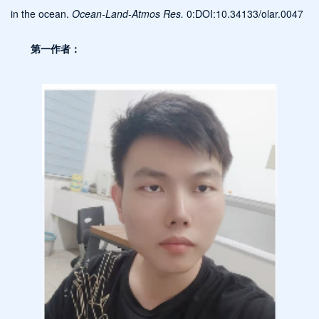
in the ocean.
Ocean-Land-Atmos Res.
0:DOI:10.34133/olar.0047
第一作者：