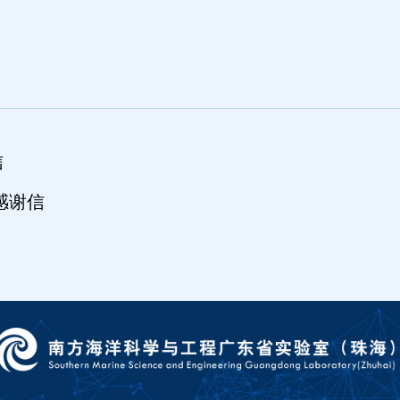
信
感谢信