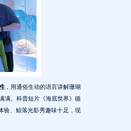
性
，用通俗生动的语言讲解珊瑚
满满。科普短片
《海底世界》
循
体验、
鲸落
光影秀趣味十足，现