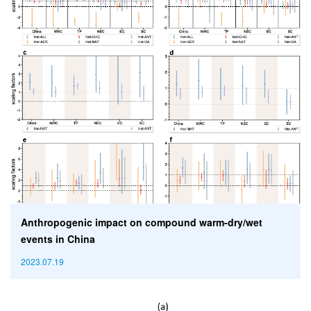
Anthropogenic impact on compound warm-dry/wet
events in China
2023.07.19