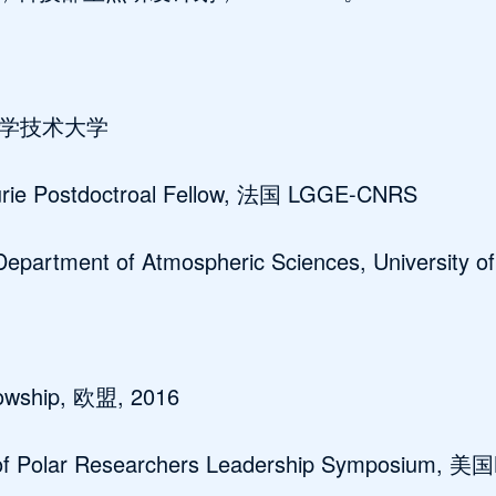
国科学技术大学
urie Postdoctroal Fellow, 法国 LGGE-CNRS
artment of Atmospheric Sciences, University o
llowship, 欧盟, 2016
 of Polar Researchers Leadership Symposium, 美