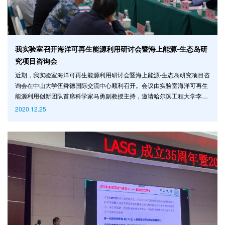
我实验室召开海洋可再生能源利用研讨会暨海上能源-生态岛研
究项目咨询会
近期，我实验室海洋可再生能源利用研讨会暨海上能源-生态岛研究项目咨
询会在中山大学伍舜德国际交流中心顺利召开。会议由实验室海洋可再生
能源利用创新团队首席科学家马勇副教授主持，邀请哈尔滨工程大学李凤
来教授、中科院广州能源研究所游亚戈研究员、国家海洋技术中心海洋能
2020.12.25
技术研究室主任崔琳研究员等13位专家出席。会议采用线上线下同步召开
的形式举行。 本次会议围绕“海洋可再生能源利用研讨与创新研究咨
询”展开。会上，崔琳研究员对海洋可再生能源领域