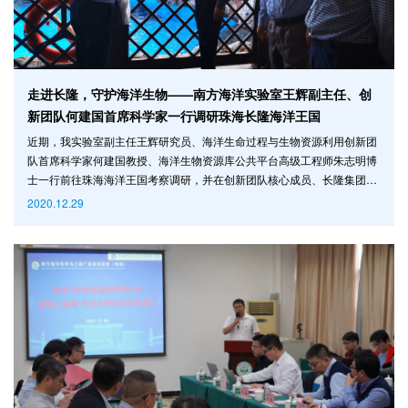
走进长隆，守护海洋生物——南方海洋实验室王辉副主任、创
新团队何建国首席科学家一行调研珠海长隆海洋王国
近期，我实验室副主任王辉研究员、海洋生命过程与生物资源利用创新团
队首席科学家何建国教授、海洋生物资源库公共平台高级工程师朱志明博
士一行前往珠海海洋王国考察调研，并在创新团队核心成员、长隆集团董
贵信副总裁及骨干成员李湛伟副总经理的带领下，共同参观并指导了珠海
2020.12.29
长隆海洋王国濒危及大型海洋生物保护及扩繁工作。 参观过程中，长隆集
团李湛伟副总经理表示，长隆将针对太平洋白边海豚（Lagenorhynchus
obliquidens）栖息地设计保育区，更好地保护太平洋白边海豚