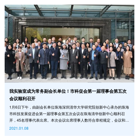
我实验室成为常务副会长单位！市科促会第一届理事会第五次
会议顺利召开
1月6日下午，由副会长单位珠海深圳清华大学研究院创新中心承办的珠海
市科技发展促进会第一届理事会第五次会议在珠海清华创新中心顺利召
开，45名理事代表出席。本次会议出席理事人数符合章程规定，会议和审
议表决事项合法有效。我实验室参加会议并经审议通过成为常务副会长单
2021.01.08
位。 一、参观环节 珠海清华创新中心对本次理事会议高度重视并精心承