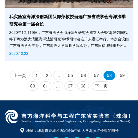
我实验室海洋法创新团队郭萍教授当选广东省法学会海洋法学
研究会第一届会长
2020年12月19日，广东省法学会海洋法学研究会成立大会暨“海洋强国战
略下粤港澳大湾区海洋法治研究”学术研讨会在广东湛江举行。本次会议由
广东省法学会主办，广东海洋大学法政学院承办，广东恒福律师事务所、
广东敬海律师事务所与北京大成（广州）律师事务所协办，来自于广东省
2020.12.22
内政府部门、高等院校、科研机构、法院、律师事务所等47个单位的120
余位代表参加。 开幕式由广东海洋大学法政学院院长张显伟主持，广东海
洋大学党委副书记林晓敏作欢迎讲话。广东
上一页
1
2
...
55
56
57
58
59
60
61
...
67
68
下一页
地址：珠海市香洲区唐家湾镇中山大学海滨红楼海琴四号