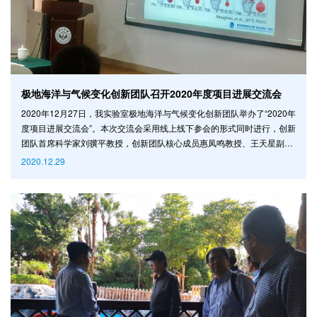
极地海洋与气候变化创新团队召开2020年度项目进展交流会
2020年12月27日，我实验室极地海洋与气候变化创新团队举办了“2020年
度项目进展交流会”。本次交流会采用线上线下参会的形式同时进行，创新
团队首席科学家刘骥平教授，创新团队核心成员惠凤鸣教授、王天星副教
授、黄华兵副教授、陈卓奇副教授、刘岩副教授，创新团队骨干成员何连
2020.12.29
助理教授、叶玉芳助理教授、王雪助理教授、李刚助理教授等，以及中国
科学院空天信息创新研究院李晓明研究员、李新武研究员，北京师范大学
王兰宁教授，广东外语外贸大学罗颖教授，南京大学杨康副