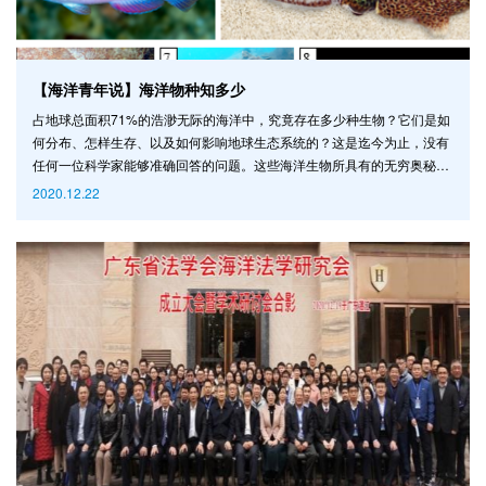
【海洋青年说】海洋物种知多少
占地球总面积71%的浩渺无际的海洋中，究竟存在多少种生物？它们是如
何分布、怎样生存、以及如何影响地球生态系统的？这是迄今为止，没有
任何一位科学家能够准确回答的问题。这些海洋生物所具有的无穷奥秘，
以及其中所蕴含的新知识、新技术与新产业的潜在价值是人类社会可持续
2020.12.22
发展的重要支撑。 《世界海洋物种目录》（World Register of Marine
Species，WoRMS）是一个致力于提供具有公信力与全面性的海洋物种
目录的生物学数据库，由全球数百名科学家共同管理。《世