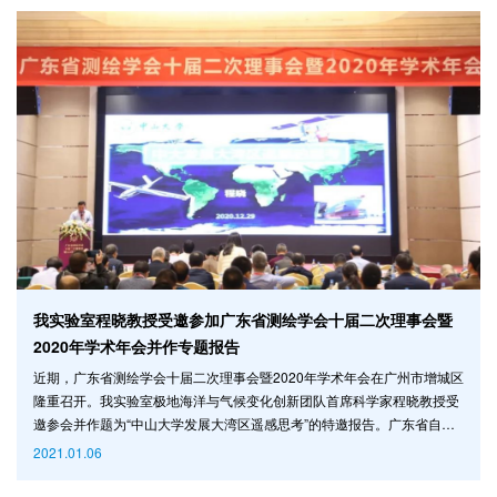
办。创新中心主任宋靖雁教授、副主任郭向东等陪同理事代表一行参观了
清华创新中心展厅及芯片老化测试省级实验室和HPC超算中心。宋主
我实验室程晓教授受邀参加广东省测绘学会十届二次理事会暨
2020年学术年会并作专题报告
近期，广东省测绘学会十届二次理事会暨2020年学术年会在广州市增城区
隆重召开。我实验室极地海洋与气候变化创新团队首席科学家程晓教授受
邀参会并作题为“中山大学发展大湾区遥感思考”的特邀报告。广东省自然
资源厅杨林安副厅长、广东省测绘学会刘小丁理事长出席年会并讲话。全
2021.01.06
省测绘地理信息企事业单位、科研院所和高校科技工作者共176家单位，
约400人参加了本次年会。 图1 程晓教授作大会专题报告 程晓教授在报告