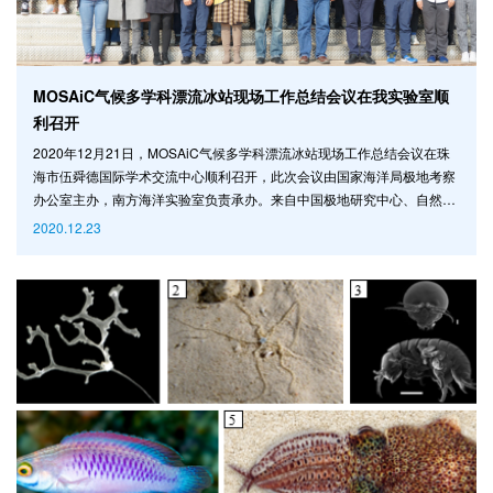
MOSAiC气候多学科漂流冰站现场工作总结会议在我实验室顺
利召开
2020年12月21日，MOSAiC气候多学科漂流冰站现场工作总结会议在珠
海市伍舜德国际学术交流中心顺利召开，此次会议由国家海洋局极地考察
办公室主办，南方海洋实验室负责承办。来自中国极地研究中心、自然资
源部第一海洋研究所和第二海洋研究所等多家科研院所，及相关高等院校
2020.12.23
的科研人员参与了此次会议。 MOSAiC计划是由国际北极科学委员会
（IASC）提出，德、美、俄、中、瑞、挪等多国参与，计划依托德国“极
星”号和冰浮标观测体系在北冰洋中央区开展为期一整年的漂流和观测，为
北