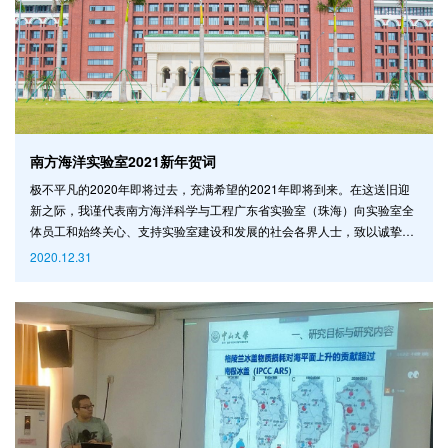
南方海洋实验室2021新年贺词
极不平凡的2020年即将过去，充满希望的2021年即将到来。在这送旧迎
新之际，我谨代表南方海洋科学与工程广东省实验室（珠海）向实验室全
体员工和始终关心、支持实验室建设和发展的社会各界人士，致以诚挚的
问候和美好的祝福！ 在过去的一年里，实验室积极应对疫情的冲击和国际
2020.12.31
形势变化带来的各种干扰，砥砺前行，开拓奋进，在制度建设、团队建
设、平台建设、文化建设等方面都取得了可喜的成绩，实现了快速、稳
步、高质量的发展。实验室目前已制定50余项高效实用的管理办法，