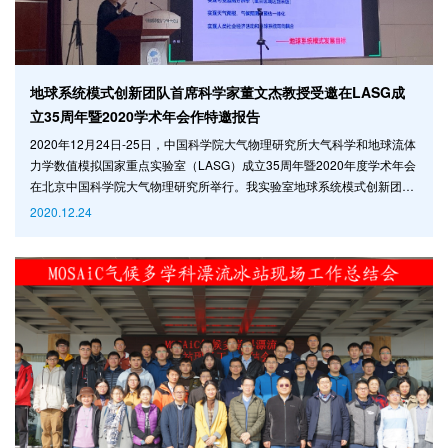
地球系统模式创新团队首席科学家董文杰教授受邀在LASG成
立35周年暨2020学术年会作特邀报告
2020年12月24日-25日，中国科学院大气物理研究所大气科学和地球流体
力学数值模拟国家重点实验室（LASG）成立35周年暨2020年度学术年会
在北京中国科学院大气物理研究所举行。我实验室地球系统模式创新团队
首席科学家、中山大学大气科学学院院长董文杰教授受邀作了题为“粤港澳
2020.12.24
大湾区气候变化的预估和可能改进”的大会特邀报告。会议由LASG副主任
谢正辉研究员主持。我实验室海洋-陆地-大气相互作用与全球效应创新团
队首席科学家、中国科学院院士王会军，中国工程院院士丁一汇，中