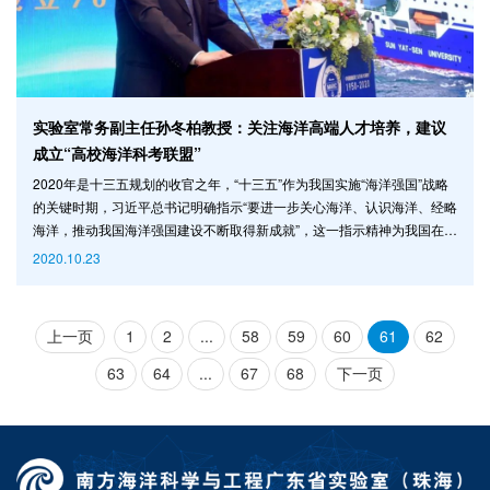
实验室常务副主任孙冬柏教授：关注海洋高端人才培养，建议
成立“高校海洋科考联盟”
2020年是十三五规划的收官之年，“十三五”作为我国实施“海洋强国”战略
的关键时期，习近平总书记明确指示“要进一步关心海洋、认识海洋、经略
海洋，推动我国海洋强国建设不断取得新成就”，这一指示精神为我国在新
时期增强国际海洋事务话语权、推动我国全面走向国际海域空间规划了宏
2020.10.23
伟蓝图，掀起我国新一轮海洋科考船建设的新高潮，开创了我国海洋科考
事业新的局面。 共享海洋科考船发展盛宴 那么，我国海洋科考事业究竟
经历了哪些阶段，目前现状如
上一页
1
2
...
58
59
60
61
62
63
64
...
67
68
下一页