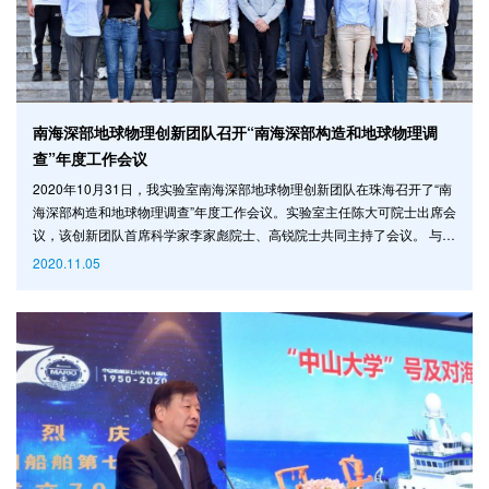
南海深部地球物理创新团队召开“南海深部构造和地球物理调
查”年度工作会议
2020年10月31日，我实验室南海深部地球物理创新团队在珠海召开了“南
海深部构造和地球物理调查”年度工作会议。实验室主任陈大可院士出席会
议，该创新团队首席科学家李家彪院士、高锐院士共同主持了会议。 与会
人员围绕南海深部地质构造、俯冲系统动力学机制等专题进行了热烈的讨
2020.11.05
论，创新团队成员们对本年度海底地震仪的投放回收工作进行总结。在随
后的日程中，与会专家对深部地球探测与资源环境相关问题展开了探讨，
就其中的问题进行了详细的汇报，包括南海周缘动力学过