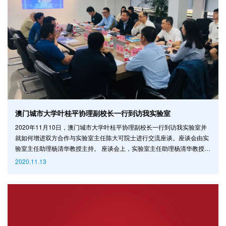
澳门城市大学叶桂平协理副校长一行到访我实验室
2020年11月10日，澳门城市大学叶桂平协理副校长一行到访我实验室并
就如何增进双方合作与实验室主任陈大可院士进行交流座谈。座谈会由实
验室主任助理杨清华教授主持。 座谈会上，实验室主任助理杨清华教授向
叶桂平协理副校长一行介绍了实验室的整体情况。叶桂平协理副校长向实
2020.11.13
验室领导介绍了澳门城市大学精炼人文、社会科学及新工科学科特色，秉
持“根植澳门，服务湾区”的社会责任与办学使命，持续培育澳门及国家所
需的应用实务型人才的学校总体概况，并表示希望与实验室