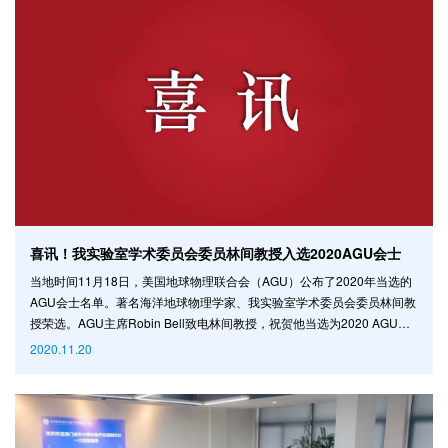
喜讯！我实验室学术委员会委员林间教授入选2020AGU会士
当地时间11月18日，美国地球物理联合会（AGU）公布了2020年当选的
AGU会士名单。著名海洋地球物理学家、我实验室学术委员会委员林间教
授荣选。AGU主席Robin Bell致电林间教授，祝贺他当选为2020 AGU会
士，表彰他对海洋科学与地震学的卓越贡献。 AGU会士是国际地球与空
2020.11.20
间科学界最高的荣誉之一。自1962年起，AGU每年遴选出在地球和空间
科学研究领域中最有远见卓识、取得卓越成就的科学家授予AGU会士，以
表彰他们在各自领域中做出的开创性工作与杰出贡献。每年当选会士的比
例不超过全球AGU会员总