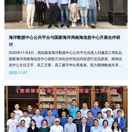
海洋数据中心公共平台与国家海洋局南海信息中心开展合作研
讨
2020年11月4日，我实验室海洋数据中心公共平台负责人刘健高工带队赴
国家海洋局南海信息中心就双方深化合作协议内容进行交流座谈。南海信
息中心主任王平、高工王蕾、高工聂宇华出席座谈。双方围绕数据共享、
产品研发、合作交流等合作方向进行深入探讨，明确深化合作协议内容。
2020.11.07
会谈中，王平主任代表南海信息中心对来访的实验室团队表示热烈的欢
迎，并简要介绍了南海信息中心的信息化建设情况。实验室海洋数据中心
刘海燕工程师展示了数据中心的建设情况、数据资源和合作需求。双