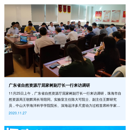
广东省自然资源厅屈家树副厅长一行来访调研
11月25日上午，广东省自然资源厅屈家树副厅长一行来访调研，珠海市自
然资源局王朝辉局长等陪同。实验室主任陈大可院士、副主任王辉研究
员，中山大学海洋科学学院院长、深海远洋多尺度动力过程首席科学家王
东晓教授，海洋工程与技术学院副院长（主持工作）杨清书教授等出席了
2020.11.27
调研座谈会，会议由陈大可院士主持。 陈大可院士对屈家树副厅长一行
的到访表示热烈欢迎。王东晓院长、杨清书副院长和实验室科技发展部郑
意文副部长分别汇报了各单位的建设进展情况，并提出了对广东