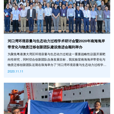
河口湾环境容量与生态动力过程学术研讨会暨2020年南海海岸
带变化与物质迁移创新团队建设推进会顺利举办
为聚焦粤港澳大湾区环境容量与生态动力过程这一重要战略性议题开展靶
向性研究，同时切合创新团队自身发展目标，我实验室南海海岸带变化与
物质迁移创新团队近期在珠海举办了“河口湾环境容量与生态动力过程学术
研讨会暨2020年南海海岸带变化与物质迁移创新团队建设推进会”。我实
2020.11.11
验室主任陈大可院士，原国家自然科学基金委副主任、水生生物学家朱作
言院士，中国海洋大学赵美训教授以及南方科技大学徐景平教授作为特邀
专家出席。会议采用线上和线下两种方式，来自国（境）