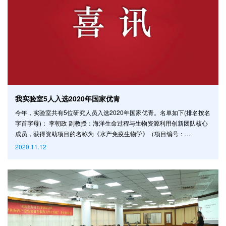
我实验室5人入选2020年国家优青
今年，实验室共有5位研究人员入选2020年国家优青。名单如下(排名按名
字首字母)： 李朝政 副教授：海洋生命过程与生物资源利用创新团队核心
成员，获得资助项目的名称为《水产免疫生物学》（项目编号：
32022085）。 连涛 副研究员：深海远洋多尺度动力过程创新团队骨干成
2020.11.12
员，获得资助项目的名称为《厄尔尼诺-南方涛动》（项目编号：
42022043）。 孙桂全 教授：地球系统模式创新团队骨干成员，获得资助
项目的名称为《传染病传播动力学》（项目编号：12022113）。 王天星
副教授：极地海