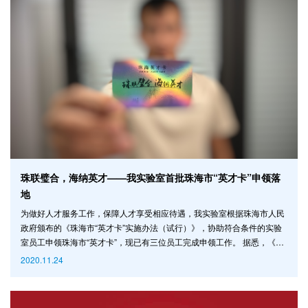
珠联璧合，海纳英才——我实验室首批珠海市“英才卡”申领落
地
为做好人才服务工作，保障人才享受相应待遇，我实验室根据珠海市人民
政府颁布的《珠海市“英才卡”实施办法（试行）》，协助符合条件的实验
室员工申领珠海市“英才卡”，现已有三位员工完成申领工作。 据悉，《珠
海市“英才卡”实施办法（试行）》是贯彻落实“珠海英才计划”的一项具体举
2020.11.24
措，通过为来珠创新创业人才发放服务卡的方式，进一步提高人才公共服
务水平，优化人才创新创业环境。“英才卡”依据人才类型分为A卡和B卡，
具有人才身份证明