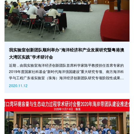
我实验室创新团队顺利举办“海洋经济和产业发展研究暨粤港澳
大湾区实践”学术研讨会
近期，由我实验室海洋经济创新团队首席科学家陈平教授担任首席专家的
2019年度国家社科基金“新时代海洋强国建设”重大研究专项、南方海洋科
学与工程广东省实验室（珠海）海洋经济创新团队研究专项阶段性成果交
流会——“海洋经济和产业发展研究暨粤港澳大湾区实践”学术研讨会在广
2020.11.12
州校区南校园举行。会议由我实验室与中山大学共同主办，中山大学岭南
学院承办。 报告会上，我实验室海洋经济创新团队首席科学家陈平教授
就“我国产业发展的双循环格局”进