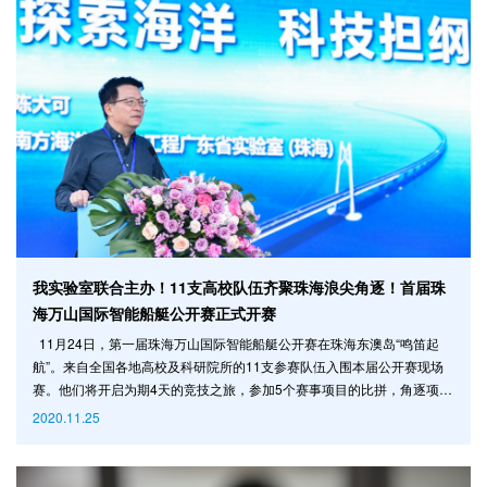
我实验室联合主办！11支高校队伍齐聚珠海浪尖角逐！首届珠
海万山国际智能船艇公开赛正式开赛
11月24日，第一届珠海万山国际智能船艇公开赛在珠海东澳岛“鸣笛起
航”。来自全国各地高校及科研院所的11支参赛队伍入围本届公开赛现场
赛。他们将开启为期4天的竞技之旅，参加5个赛事项目的比拼，角逐项目
冠军、总冠军、最牛程序员奖等10个奖项，奖金总金额近7万美元。 本
2020.11.25
届珠海万山国际智能船艇公开赛是在中国船级社和广东省科学技术协会指
导下，由我实验室和珠海万山无人船海上测试场联合主办，由中山大学、
香港科技大学、澳门大学和武汉理工大学共同协办的，