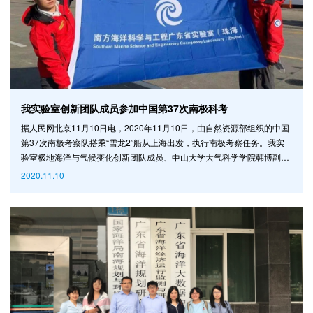
我实验室创新团队成员参加中国第37次南极科考
据人民网北京11月10日电，2020年11月10日，由自然资源部组织的中国
第37次南极考察队搭乘“雪龙2”船从上海出发，执行南极考察任务。我实
验室极地海洋与气候变化创新团队成员、中山大学大气科学学院韩博副教
授和张功博士随队出征。 图：我实验室极地海洋与气候变化创新团队成员
2020.11.10
韩博副教授（右）和张功博士（左）出征南极前合影 据了解，第37次南
极考察将围绕应对全球气候变化等问题，开展水文气象、生态环境等科学
调查工作，并执行南大洋微塑料、海漂垃圾等新型污染物业务化