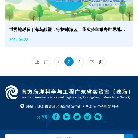
世界地球日 | 海岛战塑，守护珠海蓝—我实验室举办世界地球日科普进校园活动
2024.04.22
上一页
1
2
3
下一页
地址：珠海市香洲区唐家湾镇中山大学海滨红楼海琴四号
分享到