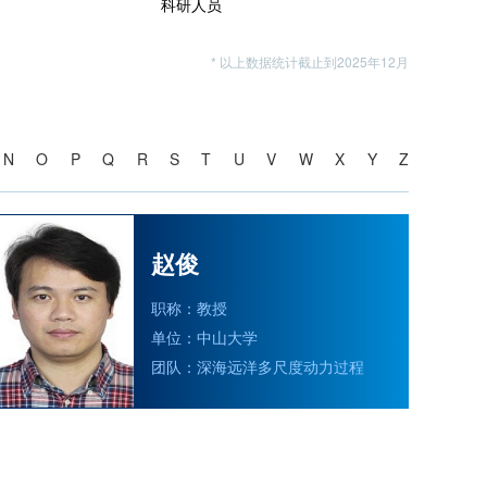
科研人员
* 以上数据统计截止到2025年12月
N
O
P
Q
R
S
T
U
V
W
X
Y
Z
赵俊
职称：教授
单位：中山大学
团队：深海远洋多尺度动力过程