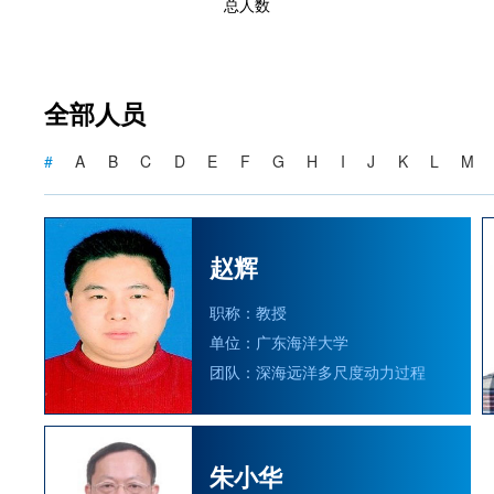
总人数
全部人员
#
A
B
C
D
E
F
G
H
I
J
K
L
M
赵辉
职称：教授
单位：广东海洋大学
团队：深海远洋多尺度动力过程
朱小华