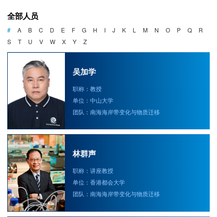
海洋战略与法律
全部人员
海洋产业与政策
#
A
B
C
D
E
F
G
H
I
J
K
L
M
N
O
P
Q
R
S
T
U
V
W
X
Y
Z
海洋可持续发展
吴加学
职称：教授
单位：中山大学
团队：南海海岸带变化与物质迁移
林群声
职称：讲座教授
单位：香港都会大学
团队：南海海岸带变化与物质迁移