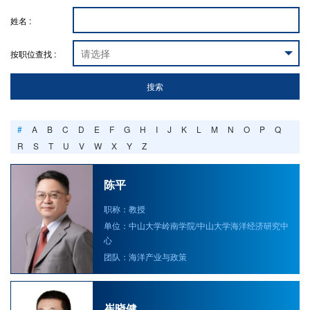
姓名 :
按职位查找 :
搜索
#
A
B
C
D
E
F
G
H
I
J
K
L
M
N
O
P
Q
R
S
T
U
V
W
X
Y
Z
陈平
职称：教授
单位：中山大学岭南学院/中山大学海洋经济研究中
心
团队：海洋产业与政策
崔晓健