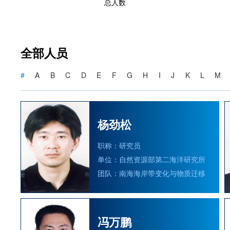
总人数
全部人员
#
A
B
C
D
E
F
G
H
I
J
K
L
M
杨劲松
职称：研究员
单位：自然资源部第二海洋研究所
团队：南海海岸带变化与物质迁移
冯万鹏