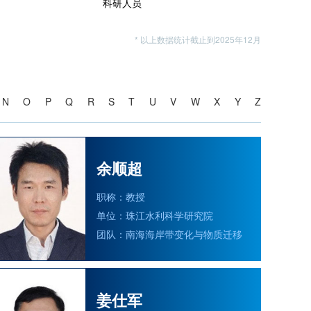
科研人员
* 以上数据统计截止到2025年12月
N
O
P
Q
R
S
T
U
V
W
X
Y
Z
余顺超
职称：教授
单位：珠江水利科学研究院
团队：南海海岸带变化与物质迁移
姜仕军