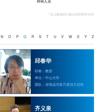
科研人员
* 以上数据统计截止到2025年12月
N
O
P
Q
R
S
T
U
V
W
X
Y
Z
邱春华
职称：教授
单位：中山大学
团队：深海远洋多尺度动力过程
齐义泉