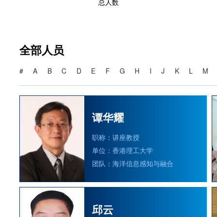
总人数
全部人员
#
A
B
C
D
E
F
G
H
I
J
K
L
M
谭华耀
职称：讲座教授
单位：香港理工大学
团队：海洋信息感知与融合
邱云