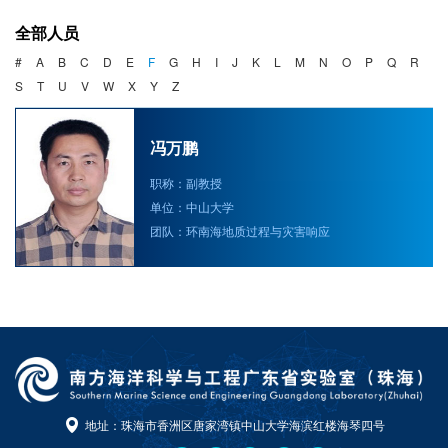
海洋战略与法律
全部人员
海洋产业与政策
#
A
B
C
D
E
F
G
H
I
J
K
L
M
N
O
P
Q
R
S
T
U
V
W
X
Y
Z
海洋可持续发展
冯万鹏
职称：副教授
单位：中山大学
团队：环南海地质过程与灾害响应
地址：珠海市香洲区唐家湾镇中山大学海滨红楼海琴四号