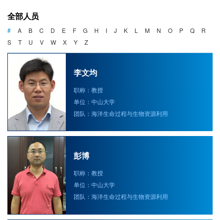
海洋战略与法律
全部人员
海洋产业与政策
#
A
B
C
D
E
F
G
H
I
J
K
L
M
N
O
P
Q
R
S
T
U
V
W
X
Y
Z
海洋可持续发展
李文均
职称：教授
单位：中山大学
团队：海洋生命过程与生物资源利用
彭博
职称：教授
单位：中山大学
团队：海洋生命过程与生物资源利用