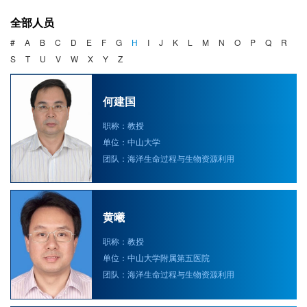
海洋战略与法律
全部人员
海洋产业与政策
#
A
B
C
D
E
F
G
H
I
J
K
L
M
N
O
P
Q
R
S
T
U
V
W
X
Y
Z
海洋可持续发展
何建国
职称：教授
单位：中山大学
团队：海洋生命过程与生物资源利用
黄曦
职称：教授
单位：中山大学附属第五医院
团队：海洋生命过程与生物资源利用