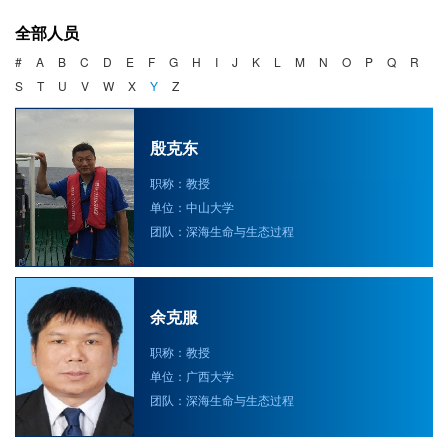
海洋战略与法律
全部人员
海洋产业与政策
#
A
B
C
D
E
F
G
H
I
J
K
L
M
N
O
P
Q
R
S
T
U
V
W
X
Y
Z
海洋可持续发展
殷克东
职称：教授
单位：中山大学
团队：深海生命与生态过程
余克服
职称：教授
单位：广西大学
团队：深海生命与生态过程