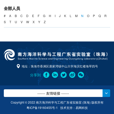
海洋战略与法律
全部人员
海洋产业与政策
#
A
B
C
D
E
F
G
H
I
J
K
L
M
N
O
P
Q
R
S
T
U
V
W
X
Y
Z
海洋可持续发展
地址：珠海市香洲区唐家湾镇中山大学海滨红楼海琴四号
分享到
------ 友情链接 ------
Copyright © 2022 南方海洋科学与工程广东省实验室 (珠海) 版权所有
粤ICP备19160455号-1
技术支持：
易网科技