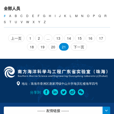
海洋战略与法律
全部人员
海洋产业与政策
#
A
B
C
D
E
F
G
H
I
J
K
L
M
N
O
P
Q
R
S
T
U
V
W
X
Y
Z
海洋可持续发展
上一页
1
2
...
13
14
15
16
17
18
19
20
21
下一页
地址：珠海市香洲区唐家湾镇中山大学海滨红楼海琴四号
分享到
------ 友情链接 ------