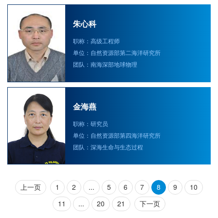
朱心科
职称：高级工程师
单位：自然资源部第二海洋研究所
团队：南海深部地球物理
金海燕
职称：研究员
单位：自然资源部第四海洋研究所
团队：深海生命与生态过程
上一页
1
2
...
5
6
7
8
9
10
11
...
20
21
下一页