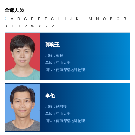
海洋战略与法律
全部人员
海洋产业与政策
#
A
B
C
D
E
F
G
H
I
J
K
L
M
N
O
P
Q
R
S
T
U
V
W
X
Y
Z
海洋可持续发展
郭晓玉
职称：教授
单位：中山大学
团队：南海深部地球物理
李伦
职称：副教授
单位：中山大学
团队：南海深部地球物理