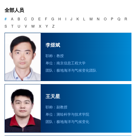
海洋战略与法律
全部人员
海洋产业与政策
#
A
B
C
D
E
F
G
H
I
J
K
L
M
N
O
P
Q
R
S
T
U
V
W
X
Y
Z
海洋可持续发展
李煜斌
职称：教授
单位：南京信息工程大学
团队：极地海洋与气候变化团队
王天星
职称：副教授
单位：测绘科学与技术学院
团队：极地海洋与气候变化