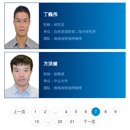
丁巍伟
职称：研究员
单位：自然资源部第二海洋研究所
团队：南海深部地球物理
方洪健
职称：副教授
单位：中山大学
团队：南海深部地球物理
上一页
1
2
...
4
5
6
7
8
9
10
...
20
21
下一页