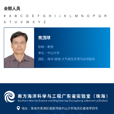
海洋战略与法律
全部人员
海洋产业与政策
#
A
B
C
D
E
F
G
H
I
J
K
L
M
N
O
P
Q
R
S
T
U
V
W
X
Y
Z
海洋可持续发展
简茂球
职称：教授
单位：中山大学
团队：海洋-陆地-大气相互作用与全球效应
地址：珠海市香洲区唐家湾镇中山大学海滨红楼海琴四号