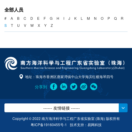
海洋战略与法律
全部人员
海洋产业与政策
#
A
B
C
D
E
F
G
H
I
J
K
L
M
N
O
P
Q
R
S
T
U
V
W
X
Y
Z
海洋可持续发展
地址：珠海市香洲区唐家湾镇中山大学海滨红楼海琴四号
分享到
------ 友情链接 ------
Copyright © 2022 南方海洋科学与工程广东省实验室 (珠海) 版权所有
粤ICP备19160455号-1
技术支持：
易网科技