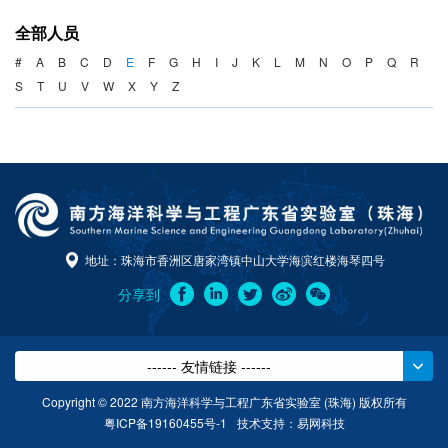
海洋战略与法律
全部人员
海洋产业与政策
#
A
B
C
D
E
F
G
H
I
J
K
L
M
N
O
P
Q
R
S
T
U
V
W
X
Y
Z
海洋可持续发展
地址：珠海市香洲区唐家湾镇中山大学海滨红楼海琴四号
分享到
------ 友情链接 ------
Copyright © 2022 南方海洋科学与工程广东省实验室 (珠海) 版权所有
粤ICP备19160455号-1
技术支持：
易网科技