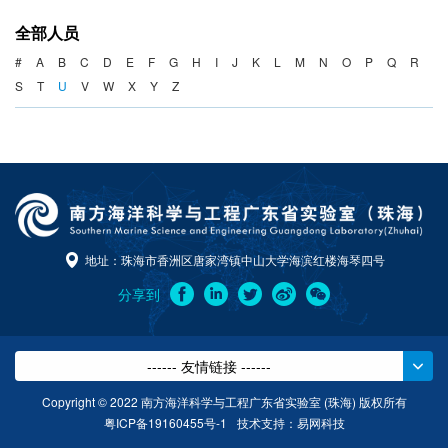
海洋战略与法律
全部人员
海洋产业与政策
#
A
B
C
D
E
F
G
H
I
J
K
L
M
N
O
P
Q
R
S
T
U
V
W
X
Y
Z
海洋可持续发展
地址：珠海市香洲区唐家湾镇中山大学海滨红楼海琴四号
分享到
------ 友情链接 ------
Copyright © 2022 南方海洋科学与工程广东省实验室 (珠海) 版权所有
粤ICP备19160455号-1
技术支持：
易网科技