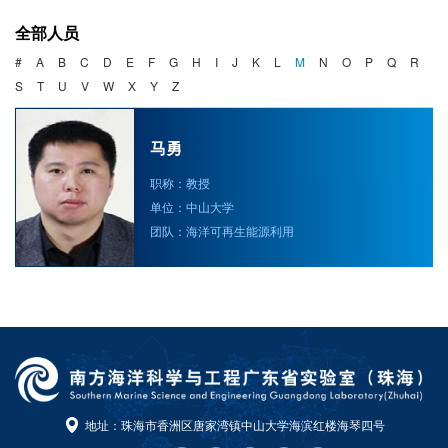
海洋战略与法律
全部人员
海洋产业与政策
#
A
B
C
D
E
F
G
H
I
J
K
L
M
N
O
P
Q
R
S
T
U
V
W
X
Y
Z
海洋可持续发展
马勇
职称：教授
单位：中山大学
团队：海洋可再生能源利用
地址：珠海市香洲区唐家湾镇中山大学海滨红楼海琴四号