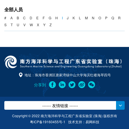
海洋战略与法律
全部人员
海洋产业与政策
#
A
B
C
D
E
F
G
H
I
J
K
L
M
N
O
P
Q
R
S
T
U
V
W
X
Y
Z
海洋可持续发展
地址：珠海市香洲区唐家湾镇中山大学海滨红楼海琴四号
分享到
------ 友情链接 ------
Copyright © 2022 南方海洋科学与工程广东省实验室 (珠海) 版权所有
粤ICP备19160455号-1
技术支持：
易网科技