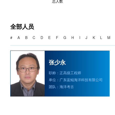
总人数
全部人员
#
A
B
C
D
E
F
G
H
I
J
K
L
M
张少永
职称：正高级工程师
单位：广东蓝鲲海洋科技有限公司
团队：海洋考古