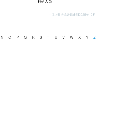
科研人员
* 以上数据统计截止到2025年12月
N
O
P
Q
R
S
T
U
V
W
X
Y
Z