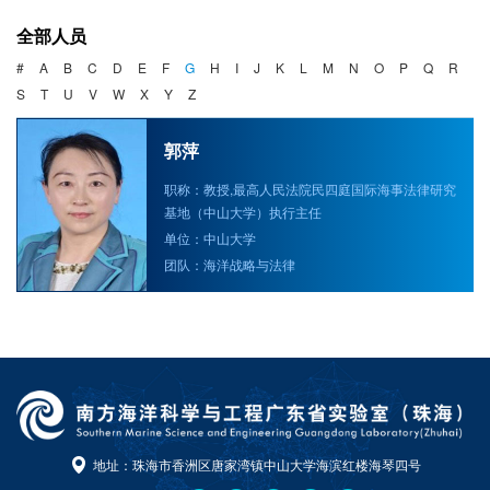
海洋战略与法律
全部人员
海洋产业与政策
#
A
B
C
D
E
F
G
H
I
J
K
L
M
N
O
P
Q
R
S
T
U
V
W
X
Y
Z
海洋可持续发展
郭萍
职称：教授,最高人民法院民四庭国际海事法律研究
基地（中山大学）执行主任
单位：中山大学
团队：海洋战略与法律
地址：珠海市香洲区唐家湾镇中山大学海滨红楼海琴四号