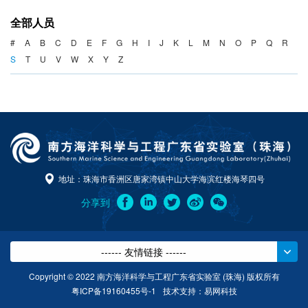
海洋战略与法律
全部人员
海洋产业与政策
#
A
B
C
D
E
F
G
H
I
J
K
L
M
N
O
P
Q
R
S
T
U
V
W
X
Y
Z
海洋可持续发展
地址：珠海市香洲区唐家湾镇中山大学海滨红楼海琴四号
分享到
------ 友情链接 ------
Copyright © 2022 南方海洋科学与工程广东省实验室 (珠海) 版权所有
粤ICP备19160455号-1
技术支持：
易网科技