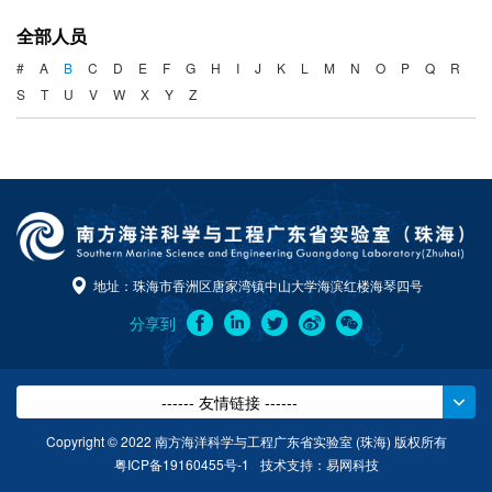
海洋战略与法律
全部人员
海洋产业与政策
#
A
B
C
D
E
F
G
H
I
J
K
L
M
N
O
P
Q
R
S
T
U
V
W
X
Y
Z
海洋可持续发展
地址：珠海市香洲区唐家湾镇中山大学海滨红楼海琴四号
分享到
------ 友情链接 ------
Copyright © 2022 南方海洋科学与工程广东省实验室 (珠海) 版权所有
粤ICP备19160455号-1
技术支持：
易网科技