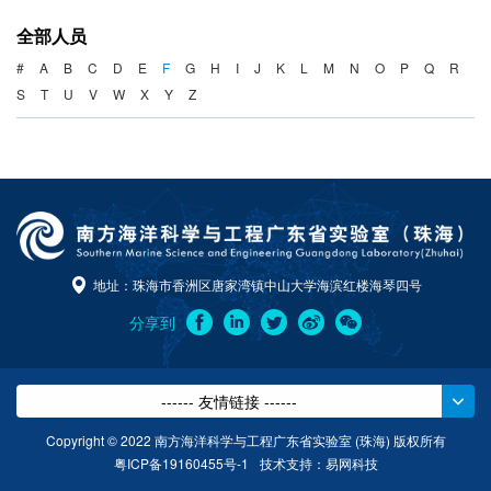
海洋战略与法律
全部人员
海洋产业与政策
#
A
B
C
D
E
F
G
H
I
J
K
L
M
N
O
P
Q
R
S
T
U
V
W
X
Y
Z
海洋可持续发展
地址：珠海市香洲区唐家湾镇中山大学海滨红楼海琴四号
分享到
------ 友情链接 ------
Copyright © 2022 南方海洋科学与工程广东省实验室 (珠海) 版权所有
粤ICP备19160455号-1
技术支持：
易网科技