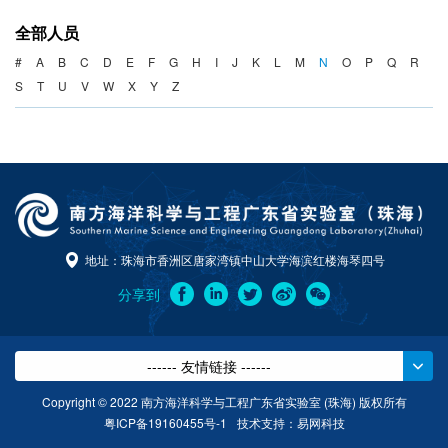
海洋战略与法律
全部人员
海洋产业与政策
#
A
B
C
D
E
F
G
H
I
J
K
L
M
N
O
P
Q
R
S
T
U
V
W
X
Y
Z
海洋可持续发展
地址：珠海市香洲区唐家湾镇中山大学海滨红楼海琴四号
分享到
------ 友情链接 ------
Copyright © 2022 南方海洋科学与工程广东省实验室 (珠海) 版权所有
粤ICP备19160455号-1
技术支持：
易网科技