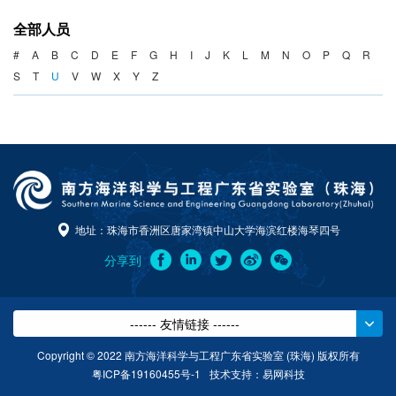
海洋战略与法律
全部人员
海洋产业与政策
#
A
B
C
D
E
F
G
H
I
J
K
L
M
N
O
P
Q
R
S
T
U
V
W
X
Y
Z
海洋可持续发展
地址：珠海市香洲区唐家湾镇中山大学海滨红楼海琴四号
分享到
------ 友情链接 ------
Copyright © 2022 南方海洋科学与工程广东省实验室 (珠海) 版权所有
粤ICP备19160455号-1
技术支持：
易网科技