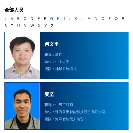
海洋战略与法律
全部人员
海洋产业与政策
#
A
B
C
D
E
F
G
H
I
J
K
L
M
N
O
P
Q
R
S
T
U
V
W
X
Y
Z
海洋可持续发展
何文平
职称：教授
单位：中山大学
团队：地球系统模式
黄坚
职称：中级工程师
单位：珠海云洲智能科技股份有限公司
团队：海洋智能无人装备