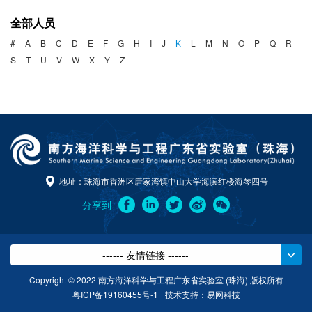
海洋战略与法律
全部人员
海洋产业与政策
#
A
B
C
D
E
F
G
H
I
J
K
L
M
N
O
P
Q
R
S
T
U
V
W
X
Y
Z
海洋可持续发展
地址：珠海市香洲区唐家湾镇中山大学海滨红楼海琴四号
分享到
------ 友情链接 ------
Copyright © 2022 南方海洋科学与工程广东省实验室 (珠海) 版权所有
粤ICP备19160455号-1
技术支持：
易网科技