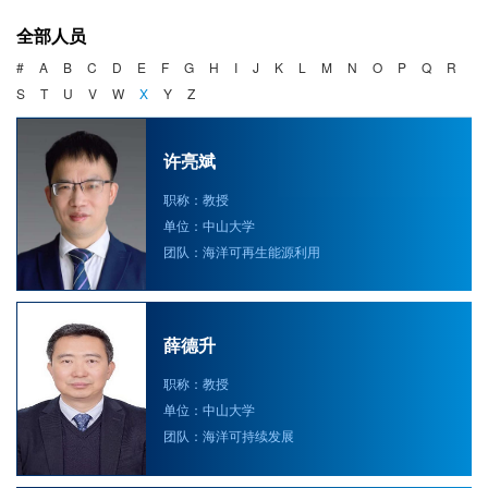
海洋战略与法律
全部人员
海洋产业与政策
#
A
B
C
D
E
F
G
H
I
J
K
L
M
N
O
P
Q
R
S
T
U
V
W
X
Y
Z
海洋可持续发展
许亮斌
职称：教授
单位：中山大学
团队：海洋可再生能源利用
薛德升
职称：教授
单位：中山大学
团队：海洋可持续发展