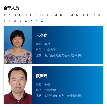
海洋战略与法律
全部人员
海洋产业与政策
#
A
B
C
D
E
F
G
H
I
J
K
L
M
N
O
P
Q
R
S
T
U
V
W
X
Y
Z
海洋可持续发展
元少春
职称：教授
单位：中山大学
团队：海洋生命过程与生物资源利用
颜庆云
职称：教授
单位：中山大学
团队：海洋生命过程与生物资源利用