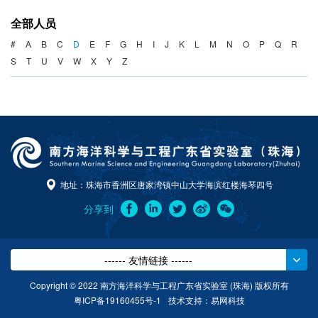
海洋战略与法律
全部人员
海洋产业与政策
#
A
B
C
D
E
F
G
H
I
J
K
L
M
N
O
P
Q
R
S
T
U
V
W
X
Y
Z
海洋可持续发展
地址：珠海市香洲区唐家湾镇中山大学海滨红楼海琴四号
分享到
------ 友情链接 ------
Copyright © 2022 南方海洋科学与工程广东省实验室 (珠海) 版权所有
粤ICP备19160455号-1
技术支持：
易网科技