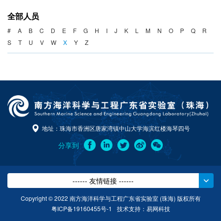
海洋战略与法律
全部人员
海洋产业与政策
#
A
B
C
D
E
F
G
H
I
J
K
L
M
N
O
P
Q
R
S
T
U
V
W
X
Y
Z
海洋可持续发展
地址：珠海市香洲区唐家湾镇中山大学海滨红楼海琴四号
分享到
------ 友情链接 ------
Copyright © 2022 南方海洋科学与工程广东省实验室 (珠海) 版权所有
粤ICP备19160455号-1
技术支持：
易网科技