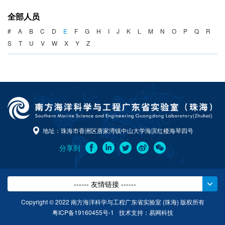
海洋战略与法律
全部人员
海洋产业与政策
#
A
B
C
D
E
F
G
H
I
J
K
L
M
N
O
P
Q
R
S
T
U
V
W
X
Y
Z
海洋可持续发展
地址：珠海市香洲区唐家湾镇中山大学海滨红楼海琴四号
分享到
------ 友情链接 ------
Copyright © 2022 南方海洋科学与工程广东省实验室 (珠海) 版权所有
粤ICP备19160455号-1
技术支持：
易网科技