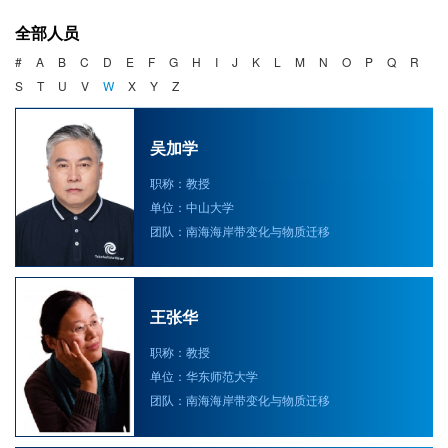
海洋战略与法律
全部人员
海洋产业与政策
#
A
B
C
D
E
F
G
H
I
J
K
L
M
N
O
P
Q
R
S
T
U
V
W
X
Y
Z
海洋可持续发展
吴加学
职称：教授
单位：中山大学
团队：南海海岸带变化与物质迁移
王张华
职称：教授
单位：华东师范大学
团队：南海海岸带变化与物质迁移